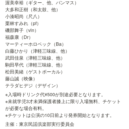
渥美幸裕（ギター、他、バンマス）

大多和正樹（和太鼓、他）

小湊昭尚（尺八）

栗林すみれ（pf）

磯部舞子（vln）

福森康（Dr）

マーティーホロベック（Ba）

白藤ひかり（津軽三味線、他）

武田佳泉（津軽三味線、他）

駒田早代（津軽三味線、他）

松田美緒（ゲストボーカル）

藤山誠（映像）

テラダヒデジ（デザイン）
※入場時ドリンク代¥500が別途必要となります。

※未就学児3才未満保護者膝上に限り入場無料、チケット
が必要な場合有料。

※チケットは公演の10日前より発券開始となります。
主催：東京民謡倶楽部実行委員会
