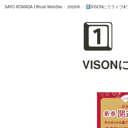
SAYO KOMADA Official WebSite
/
2026年
/
VISONにてライブ
1️⃣
1️⃣
VISO