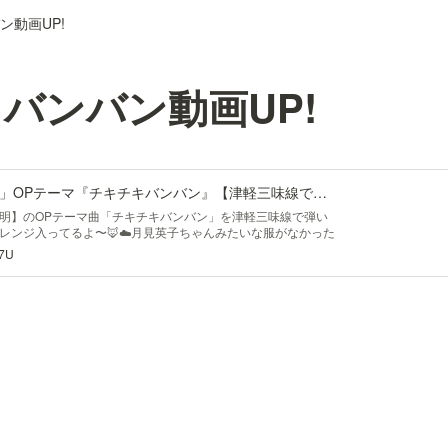
ン動画UP!
バンバン動画UP!
TVアニメ「パリピ孔明」OPテーマ『チキチキバンバン』【津軽三味線で弾いてみた！】
明】のOPテーマ曲「チキチキバンバン」を津軽三味線で弾い
レンジ入ってるよ〜🦊☁️月見英子ちゃんみたいな服がなかった
に着て行っている上着を借りました😇😇
I7U
_____________________●...