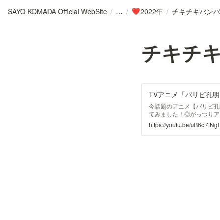
SAYO KOMADA Official WebSite
/
/
2022年
/
チキチキバンバ
❤️
チキチキ
今話題のアニメ【パリピ孔
てみました！◎がっつりア
ので、お父さんが普段ジム
https://youtu.be/uB6d7fNg
_____________________