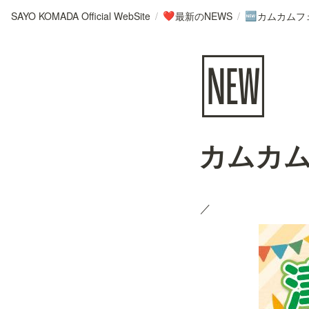
SAYO KOMADA Official WebSite
/
最新のNEWS
/
カムカムフ
❤️
🆕
🆕
カムカ
／