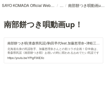
/
/
SAYO KOMADA Official WebSite
南部餅つき唄動画up！
南部餅つき唄動画up！
南部餅つき唄(青森県民謡)/駒田早代feat.加藤恵理奈~津軽三味線✖︎民謡~/shamisen/Japanese soul song/Nanbu Mochituki Uta
北海道出身の民謡歌手、加藤恵理奈さんとの初コラボ企画！😊🌸曲は、
青森県民謡《南部餅つき唄》お祝いの時に唄われるおめでたい民謡です
🤲🏻恵理奈さんは民謡の先輩でありながら、一緒に買い物デートもする
https://youtu.be/YPigFIXIEXc
くらい仲良しの先輩です💗◎場所は遠くても、こうして一緒にコラボ動
画が出せてうれしいぃ🥺💡コラボ第二弾は後日公...