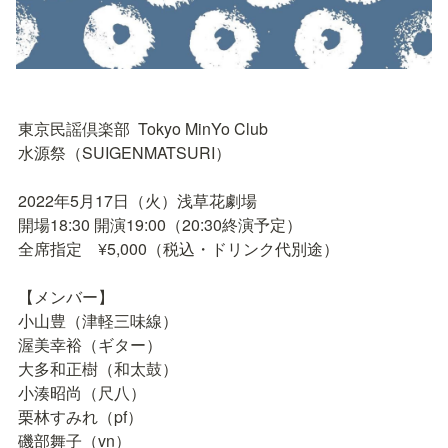
東京民謡倶楽部  Tokyo MinYo Club

水源祭（SUIGENMATSURI）

2022年5月17日（火）浅草花劇場

開場18:30 開演19:00（20:30終演予定）

全席指定　¥5,000（税込・ドリンク代別途）

【メンバー】

小山豊（津軽三味線）

渥美幸裕（ギター）

大多和正樹（和太鼓）

小湊昭尚（尺八）

栗林すみれ（pf）

磯部舞子（vn）
