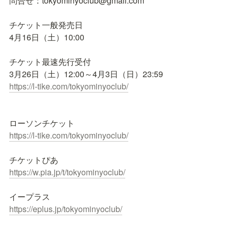
問合せ：tokyominyoclub@gmail.com

チケット一般発売日

4月16日（土）10:00

チケット最速先行受付

https://l-tike.com/tokyominyoclub/
https://l-tike.com/tokyominyoclub/
https://w.pia.jp/t/tokyominyoclub/
https://eplus.jp/tokyominyoclub/