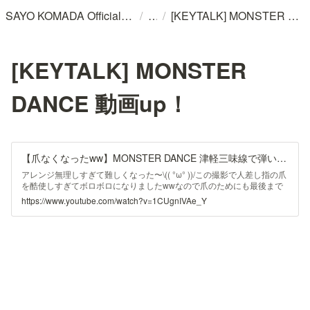
/
/
SAYO KOMADA Official WebSite
[KEYTALK] MONSTER DANCE 動画up！
[KEYTALK] MONSTER
DANCE 動画up！
【爪なくなったww】MONSTER DANCE 津軽三味線で弾いてみた【KEYTALK】フジテレビ『新しいカギ』opテーマ曲/shamisen/by sayo
アレンジ無理しすぎて難しくなった〜\(( °ω° ))/この撮影で人差し指の爪
を酷使しすぎてボロボロになりましたwwなので爪のためにも最後まで
見て欲しい！！！(一生のお願い)ご本家様こちらから
https://www.youtube.com/watch?v=1CUgnIVAe_Y
⬇️https://www.youtube.com/watch?v=N39glrfql0I________________...