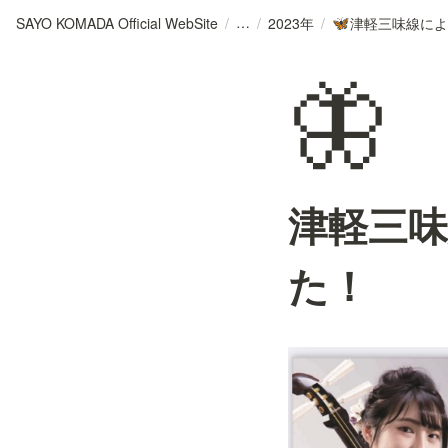
SAYO KOMADA Official WebSite
/
/
2023年
/
🦋
🦋
津軽三
た！