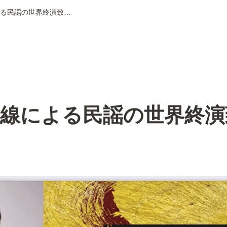
津軽三味線による民謡の世界終演致しました！
味線による民謡の世界終演